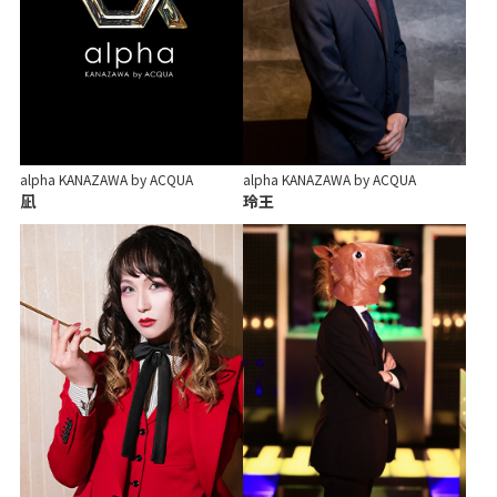
alpha KANAZAWA by ACQUA
alpha KANAZAWA by ACQUA
凪
玲王