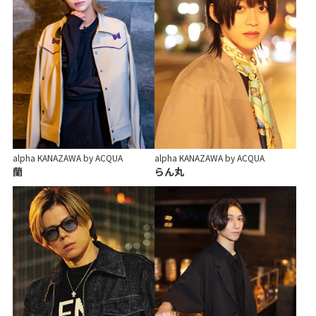
alpha KANAZAWA by ACQUA
alpha KANAZAWA by ACQUA
蘭
らん丸