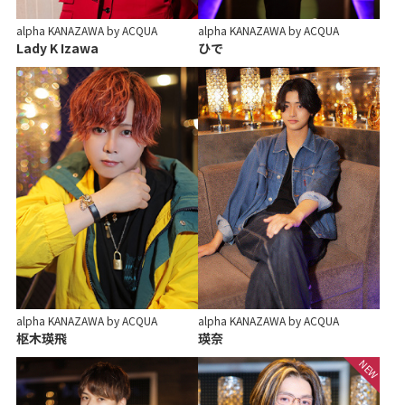
alpha KANAZAWA by ACQUA
alpha KANAZAWA by ACQUA
Lady K Izawa
ひで
alpha KANAZAWA by ACQUA
alpha KANAZAWA by ACQUA
枢木瑛飛
瑛奈