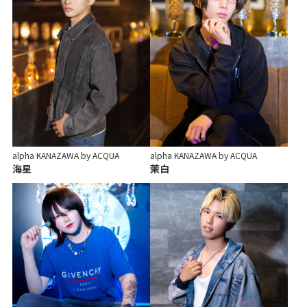
alpha KANAZAWA by ACQUA
alpha KANAZAWA by ACQUA
海星
茉白