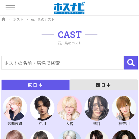
ホスト
石川県のホスト
CAST
石川県のホスト
西日本
東日本
歌舞伎町
立川
大宮
熊谷
神奈川