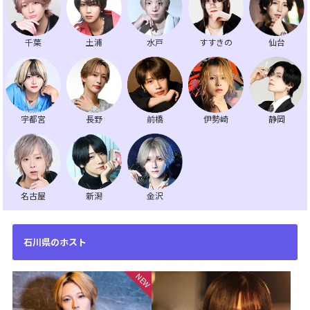
千葉
土浦
水戸
すすきの
仙台
宇都宮
長野
前橋
伊勢崎
静岡
名古屋
新潟
金沢
石川県のホスト