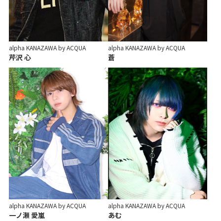
alpha KANAZAWA by ACQUA
alpha KANAZAWA by ACQUA
芹沢 心
蒼
alpha KANAZAWA by ACQUA
alpha KANAZAWA by ACQUA
一ノ瀬 愛嵐
あむ