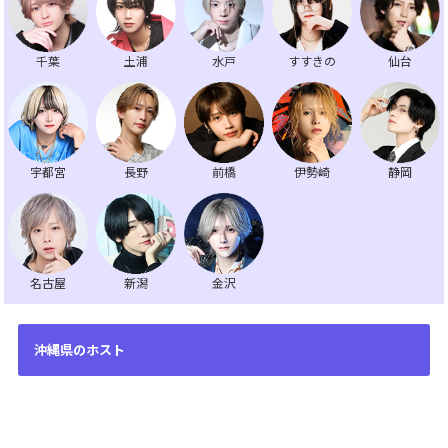
千葉
土浦
水戸
すすきの
仙台
宇都宮
長野
前橋
伊勢崎
静岡
名古屋
新潟
金沢
沖縄県のホスト