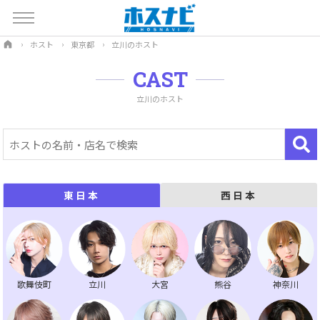
ホスト
東京都
立川のホスト
CAST
立川のホスト
西日本
東日本
歌舞伎町
立川
大宮
熊谷
神奈川