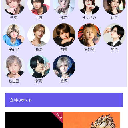
千葉
土浦
水戸
すすきの
仙台
宇都宮
長野
前橋
伊勢崎
静岡
名古屋
新潟
金沢
立川のホスト