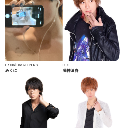
Casual Bar KEEPER's
LUXE
みくに
嘩神清春