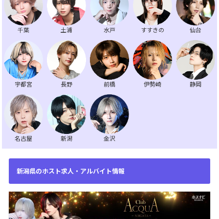
千葉
土浦
水戸
すすきの
仙台
宇都宮
長野
前橋
伊勢崎
静岡
名古屋
新潟
金沢
新潟県のホスト求人・アルバイト情報