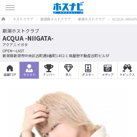
ホストクラブ
新潟県ホストクラブ
新潟ホストクラブ
ACQUA -NIIGAT
新潟ホストクラブ
ACQUA -NIIGATA-
アクアニイガタ
OPEN～LAST
新潟県新潟市中央区古町通8番町1452-1 鳥屋野不動産古町ビル5F
店舗TOP
キャスト
ナンバー
求人
ポスター
メディア
トピックス