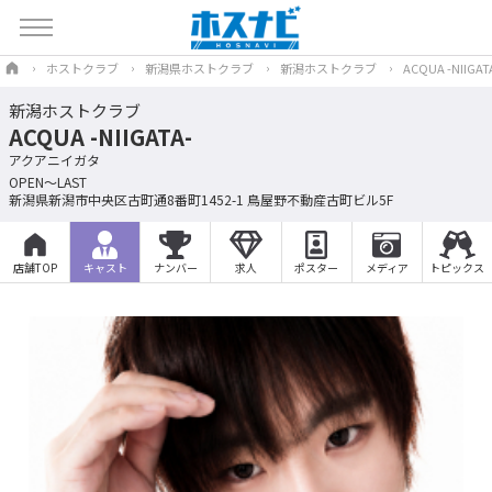
ホストクラブ
新潟県ホストクラブ
新潟ホストクラブ
ACQUA -NIIGAT
新潟ホストクラブ
ACQUA -NIIGATA-
アクアニイガタ
OPEN～LAST
新潟県新潟市中央区古町通8番町1452-1 鳥屋野不動産古町ビル5F
店舗TOP
キャスト
ナンバー
求人
ポスター
メディア
トピックス