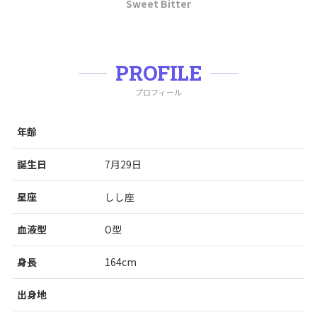
Sweet Bitter
PROFILE
プロフィール
年齢
誕生日
7月29日
星座
しし座
血液型
O型
身長
164cm
出身地