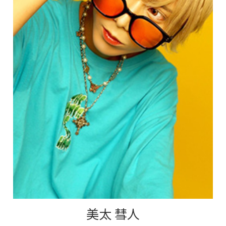
美太 彗人