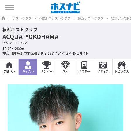
ホストクラブ
神奈川県ホストクラブ
横浜ホストクラブ
ACQUA -YOK
横浜ホストクラブ
ACQUA -YOKOHAMA-
アクア ヨコハマ
19:00～25:00
神奈川県横浜市中区長者町8-133-7 メイセイ45ビル4Ｆ
店舗TOP
キャスト
ナンバー
求人
ポスター
メディア
トピックス