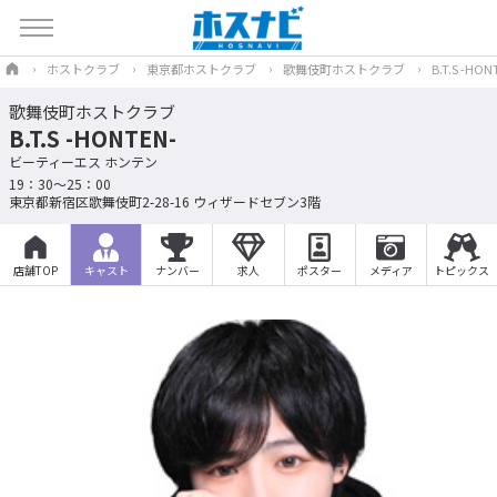
ホストクラブ
東京都ホストクラブ
歌舞伎町ホストクラブ
B.T.S -HON
歌舞伎町ホストクラブ
B.T.S -HONTEN-
ビーティーエス ホンテン
19：30～25：00
東京都新宿区歌舞伎町2-28-16 ウィザードセブン3階
店舗TOP
キャスト
ナンバー
求人
ポスター
メディア
トピックス