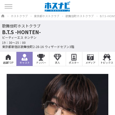
ホストクラブ
東京都ホストクラブ
歌舞伎町ホストクラブ
B.T.S -HON
歌舞伎町ホストクラブ
B.T.S -HONTEN-
ビーティーエス ホンテン
19：30～25：00
東京都新宿区歌舞伎町2-28-16 ウィザードセブン3階
店舗TOP
キャスト
ナンバー
求人
ポスター
メディア
トピックス