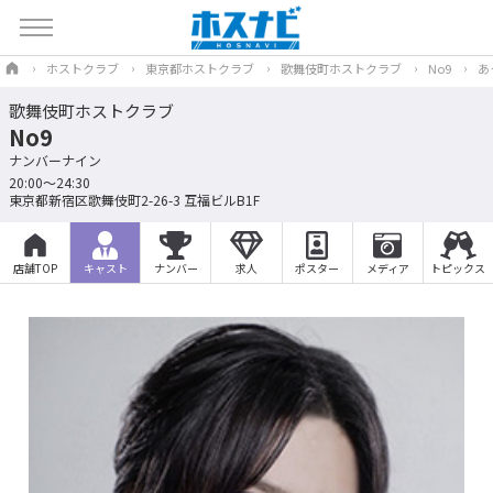
ホストクラブ
東京都ホストクラブ
歌舞伎町ホストクラブ
No9
あ
歌舞伎町ホストクラブ
No9
ナンバーナイン
20:00～24:30
東京都新宿区歌舞伎町2-26-3 互福ビルB1F
店舗TOP
キャスト
ナンバー
求人
ポスター
メディア
トピックス