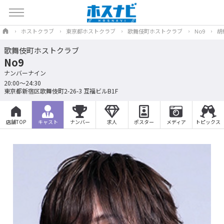
ホストクラブ
東京都ホストクラブ
歌舞伎町ホストクラブ
No9
胡
歌舞伎町ホストクラブ
No9
ナンバーナイン
20:00～24:30
東京都新宿区歌舞伎町2-26-3 互福ビルB1F
店舗TOP
キャスト
ナンバー
求人
ポスター
メディア
トピックス