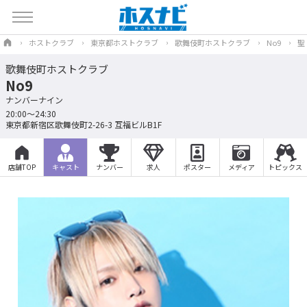
ホストクラブ
東京都ホストクラブ
歌舞伎町ホストクラブ
No9
聖
歌舞伎町ホストクラブ
No9
ナンバーナイン
20:00～24:30
東京都新宿区歌舞伎町2-26-3 互福ビルB1F
店舗TOP
キャスト
ナンバー
求人
ポスター
メディア
トピックス