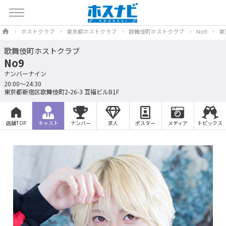
ホストクラブ
東京都ホストクラブ
歌舞伎町ホストクラブ
No9
東
歌舞伎町ホストクラブ
No9
ナンバーナイン
20:00～24:30
東京都新宿区歌舞伎町2-26-3 互福ビルB1F
店舗TOP
キャスト
ナンバー
求人
ポスター
メディア
トピックス