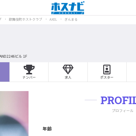
ブ
歌舞伎町ホストクラブ
AXEL
ぎんまる
D2246ビル 1F
ナンバー
求人
ポスター
PROFI
プロフィール
年齢