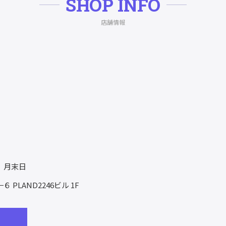
SHOP INFO
店舗情報
、月末日
−６
PLAND2246ビル 1F