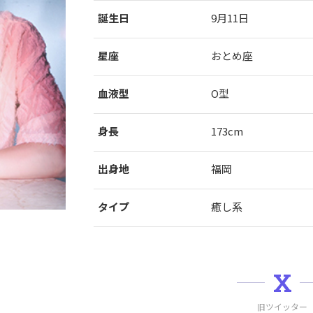
誕生日
9月11日
星座
おとめ座
血液型
O型
身長
173cm
出身地
福岡
タイプ
癒し系
X
旧ツイッター