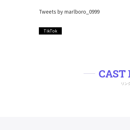
Tweets by marlboro_0999
TikTok
CAST 
リン