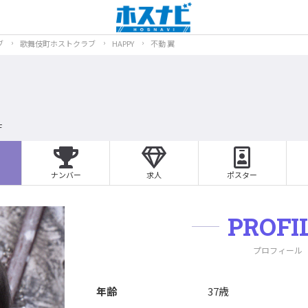
ブ
歌舞伎町ホストクラブ
HAPPY
不動 翼
F
ナンバー
求人
ポスター
PROFI
プロフィール
年齢
37歳