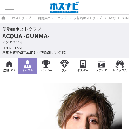
ホストクラブ
群馬県ホストクラブ
伊勢崎ホストクラブ
ACQUA -GUN
伊勢崎ホストクラブ
ACQUA -GUNMA-
アクアグンマ
OPEN～LAST
群馬県伊勢崎市本町7-4 伊勢崎ヒルズ1階
店舗TOP
キャスト
ナンバー
求人
ポスター
メディア
トピックス