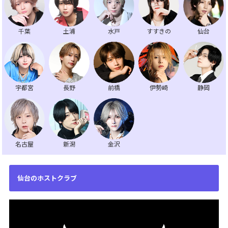
千葉
土浦
水戸
すすきの
仙台
宇都宮
長野
前橋
伊勢崎
静岡
名古屋
新潟
金沢
仙台のホストクラブ