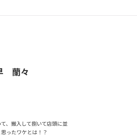
早 蘭々
いて、搬入して捌いて店頭に並
と思ったワケとは！？