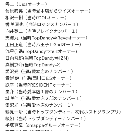
零二（Diosオーナー）
菅原泰美（当時愛本店からワイズオーナー）
相沢一樹（当時COOLオーナー）
香咲 真也（当時ロマンスナンバー１）
向井英二（当時ブレイクナンバー１）
天海丸（当時TopDandy⇒Reveオーナー）
土田正道（当時八王子T-Godオーナー）
流星(当時TopDandy⇒feizオーナー)
日向吾郎(当時TopDandy⇒IZM)
真樹京介(当時TopDandy⇒)
愛沢光（当時愛本店のナンバー１）
貴嵜 健（当時西川口E.Sオーナー）
鉄平（当時PRESIDENTオーナー）
圭介（当時愛本店１部のナンバー１）
城咲仁（当時愛本店２部のナンバー１）
愛沢光（当時愛本店のナンバー１）
鶴見一沙（当時トップダンディー、初代ホストグランプリ）
頼朝（当時トップダンディーナンバー１）
手塚真輝（smappaグループオーナー）