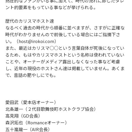
熱狂的なファンがいる事に加えて、時代の流れに即したタレ
ント的要素をもっている事などが挙げられる。
歴代のカリスマホスト達
なるべく過去の時代から順番に並べますが、さすがに正確な
時代がわかりませんので前後している場合にはご指摘下さ
い。（
host@irokoi.com
）
また、最近はカリスマ○○という言葉自体が死後になってい
るため、もはやカリスマホストという名称は使われていない
ことや、オーナーがメディア露出しなくなった事など考慮
し、近年の現役のホストさん達は掲載していません。あくま
で、昔話の肥やしにでも。
愛田武（愛本店オーナー）
北条雄一（２代目歌舞伎町ホストクラブ協会）
高見翔（GD会長）
森沢拓也（Romanceオーナー）
五十嵐龍一（AIR会長）