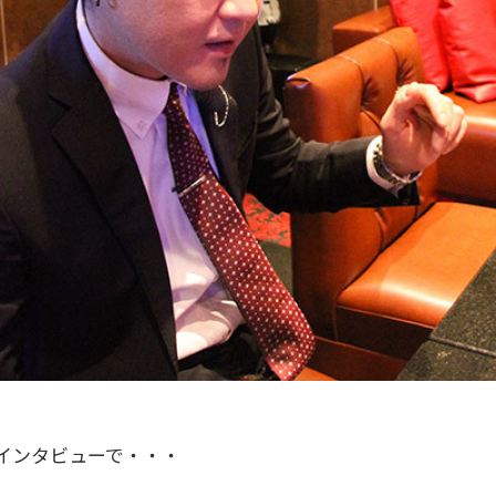
インタビューで・・・