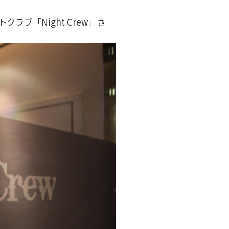
ブ「Night Crew」さ