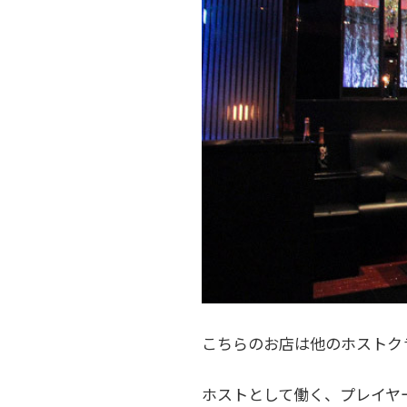
こちらのお店は他のホストク
ホストとして働く、プレイヤ