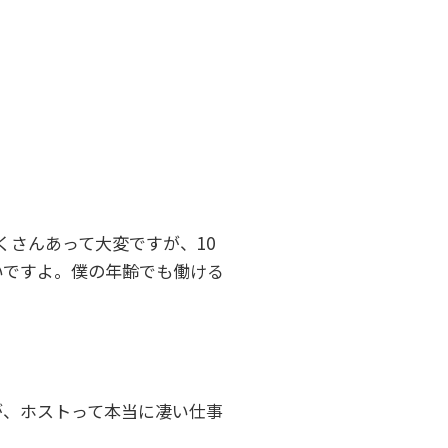
くさんあって大変ですが、10
いですよ。僕の年齢でも働ける
が、ホストって本当に凄い仕事