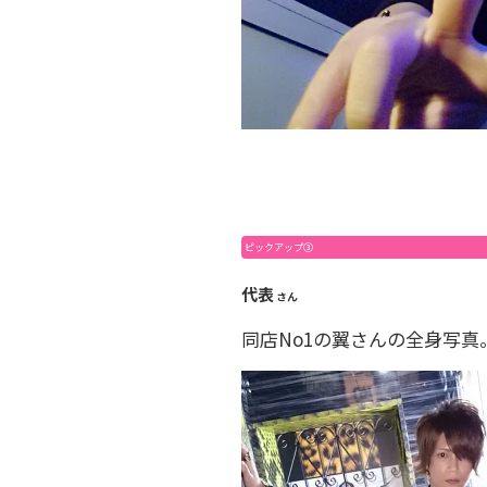
ピックアップ③
代表
さん
同店No1の翼さんの全身写