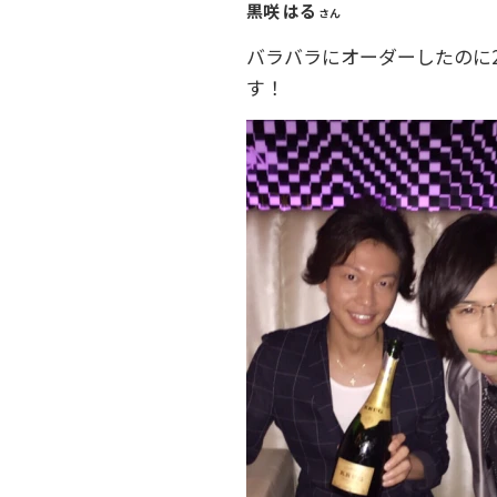
黒咲 はる
さん
バラバラにオーダーしたのに
す！