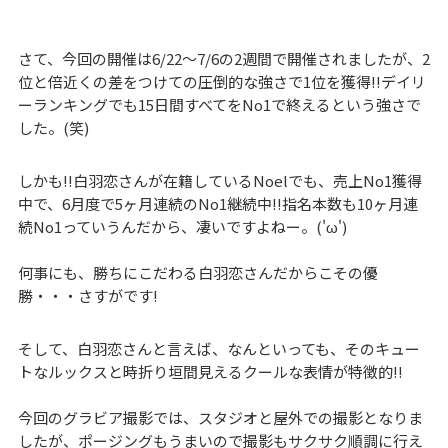
さて、今回の開催は6/22～7/6の2週間で開催されましたが、2
位と倍近くの差をつけての圧倒的な強さで1位を獲得!!デイリ
ーランキングでも15日間すべてをNo1で終えるという強さで
した。(笑)
しかも!!白羽恋さんが在籍しているNoelでも、売上No1獲得
中で、6月度で5ヶ月連続のNo1継続中!!指名本数も10ヶ月連
続No1っていうんだから、凄いですよねー。('ω')
何事にも、勝ちにこだわる白羽恋さんだからこその優
勝・・・さすがです!
そして、白羽恋さんと言えば、なんといっても、そのキュー
トなルックスと時折り垣間見えるクールな表情が特徴的!!
今回のグラビア撮影では、スタジオと屋外での撮影となりま
したが、ポージングもうまいので撮影もサクサク順調に行え