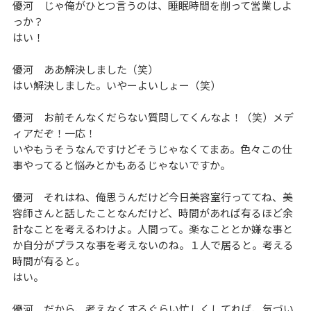
優河 じゃ俺がひとつ言うのは、睡眠時間を削って営業しよ
っか？
はい！
優河 ああ解決しました（笑）
はい解決しました。いやーよいしょー（笑）
優河 お前そんなくだらない質問してくんなよ！（笑）メデ
ィアだぞ！一応！
いやもうそうなんですけどそうじゃなくてまあ。色々この仕
事やってると悩みとかもあるじゃないですか。
優河 それはね、俺思うんだけど今日美容室行っててね、美
容師さんと話したことなんだけど、時間があれば有るほど余
計なことを考えるわけよ。人間って。楽なこととか嫌な事と
か自分がプラスな事を考えないのね。１人で居ると。考える
時間が有ると。
はい。
優河 だから、考えなくするぐらい忙しくしてれば、気づい