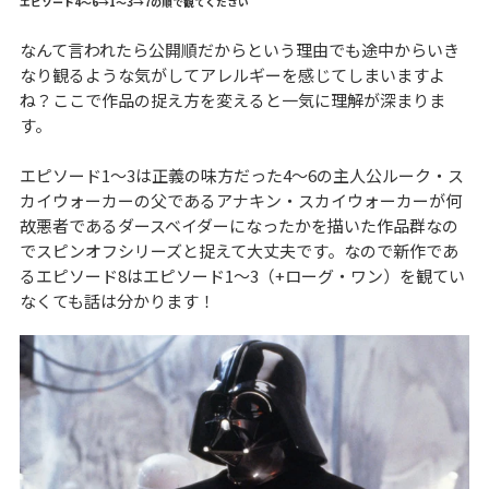
エピソード4〜6→1〜3→7の順で観てください
なんて言われたら公開順だからという理由でも途中からいき
なり観るような気がしてアレルギーを感じてしまいますよ
ね？ここで作品の捉え方を変えると一気に理解が深まりま
す。
エピソード1〜3は正義の味方だった4〜6の主人公ルーク・ス
カイウォーカーの父であるアナキン・スカイウォーカーが何
故悪者であるダースベイダーになったかを描いた作品群なの
でスピンオフシリーズと捉えて大丈夫です。なので新作であ
るエピソード8はエピソード1〜3（+ローグ・ワン）を観てい
なくても話は分かります！