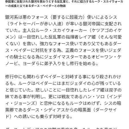
帝国軍に支配された銀河を救おうとする反乱軍と、それに協力するルーク・スカイウォーカ
ーの成長と父であるダース・ベイダーとの物語
銀河系は悪のフォース（要するに超能力）使いによるシス
（ライトセーバーが赤い人達）が率いる銀河帝国に支配され
ていた。主人公ルーク・スカイウォーカー（ケツアゴのイケ
メン）は一目惚れした反乱軍の指揮者レイア姫（そんな可愛
くない）を救い、強力なフォース使いであり父でもあるダー
ス・ベイダーに対抗をする為、正義のフォースを使いジェダ
イの騎士になる為にジェダイマスターであるオビ＝ワン・ケ
ノービ、ヨーダらに弟子入りをし修行を始める。
修行中にも関わらずベイダーと対峙する事になり殺されかけ
るも、ルークはベイダーにはまだジェダイの心が残っている
と信じていた。悲しいことに一目惚れしたレイア姫は双子の
妹である事が判明し、更には戦友であるハン・ソロ（インデ
ィ・ジョーンズ）と恋仲になるもルークはめげず、シスの暗
黒卿であるダース・シディアスからの暗黒面（ダークサイ
ド）への誘いにも乗らず対峙する。