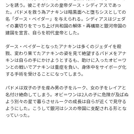
ンを誘う。彼こそがシスの皇帝ダース・シディアスであっ
た。パドメを救う為アナキンは暗黒面へと堕ちシスとしての
名「ダース・ベイダー」を与えられる。シディアスはジェダ
イの裏切りをでっち上げ共和国の解体・再構築と銀河帝国の
建国を宣言、自らを初代皇帝とした。
ダース・ベイダーとなったアナキンは多くのジェダイを殺
戮、変わり果てたアナキンの姿を見て絶望するパドメをアナ
キンは自らの手にかけようとするも、助けに入ったオビ＝ワ
ンとの戦いでアナキンは重症を負い、身体中をサイボーグ化
する手術を受けることになってしまう。
パドメは双子の子を産み男の子をルーク、女の子をレイアと
名付け絶命してしまう。オビ＝ワンは2人の子に危険が及ばぬ
よう別々の星で暮らさせルークの成長は自らが近くで見守る
ようにした。こうして銀河はシスの帝国に支配される形とな
っていった。