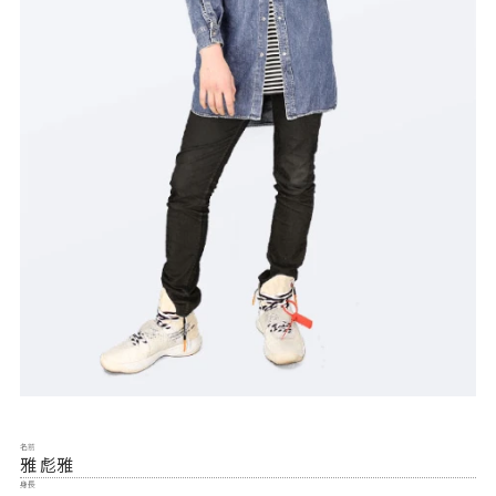
名前
雅 彪雅
身長