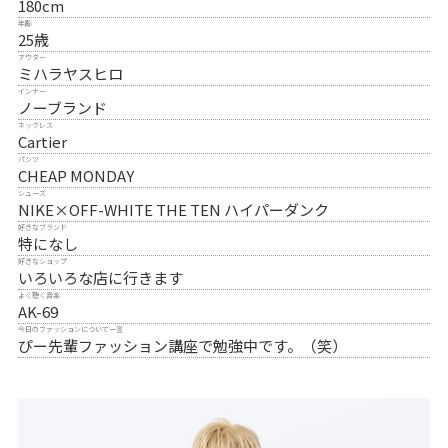
180cm
年齢
25歳
アウター
ミハラヤスヒロ
インナー
ノーブランド
ネックレス
Cartier
パンツ
CHEAP MONDAY
シューズ
NIKE×OFF-WHITE THE TEN ハイパーダンク
好きなブランド
特になし
好きなショップ
いろいろな店に行きます
よく聴く音楽
AK-69
今日のファッションについて一言
ぴー先輩ファッション講座で勉強中です。（笑）