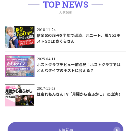
TOP NEWS
人気記事
2018-11-24
借金650万円を半年で返済。元ニート、現No1ホ
ストGOLDさくらさん
2025-04-11
ホストクラブデビュー前必見！ホストクラブでは
どんなタイプのホストに会える？
2017-11-29
蜂蜜れもんさんTV「月曜から夜ふかし」に出演！
人気記事