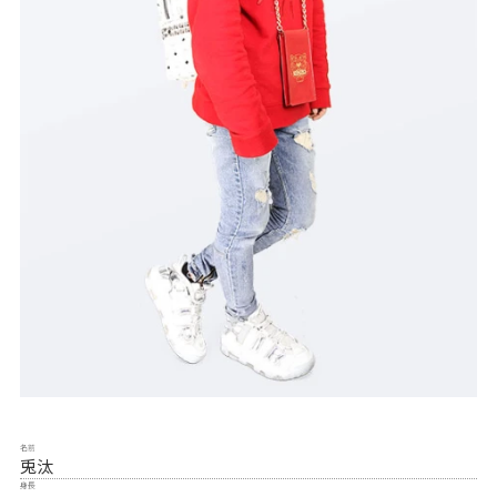
名前
兎汰
身長