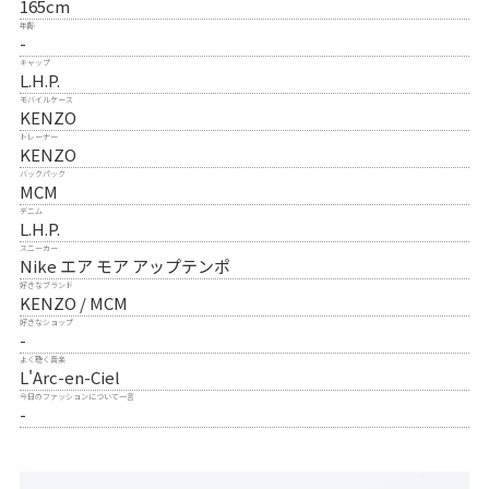
165cm
年齢
-
キャップ
L.H.P.
モバイルケース
KENZO
トレーナー
KENZO
バックパック
MCM
デニム
L.H.P.
スニーカー
Nike エア モア アップテンポ
好きなブランド
KENZO / MCM
好きなショップ
-
よく聴く音楽
L'Arc-en-Ciel
今日のファッションについて一言
-