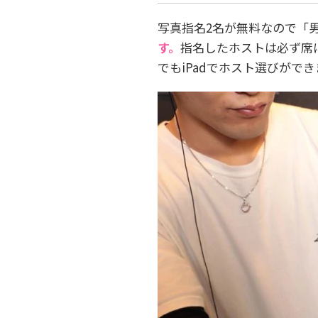
写真指名2名が無料なので「
す。
指名したホストは必ず席に
でもiPadでホスト選びが