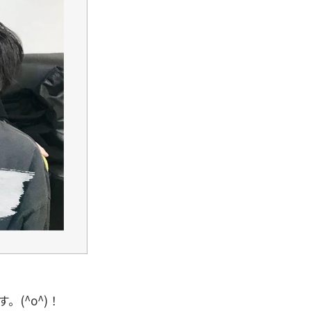
(^o^)！