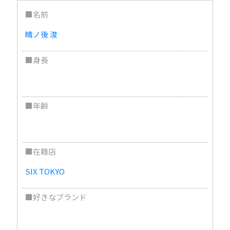
■名前
晴ノ後 浚
■身長
176cm
■年齢
29歳
■在籍店
SIX TOKYO
■好きなブランド
MIHARA YASUHIRO