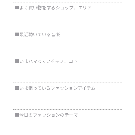
■よく買い物をするショップ、エリア
表参道
■最近聴いている音楽
UVERworld
■いまハマっているモノ、コト
男の子のスカウト
■いま狙っているファッションアイテム
サンローランのスーツ
■今日のファッションのテーマ
Tシャツのバラを活かせるようなコーデ