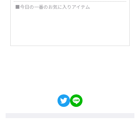
■今日の一番のお気に入りアイテム
アウター。小さすぎず大きすぎずアクセントとして
使えるアウター