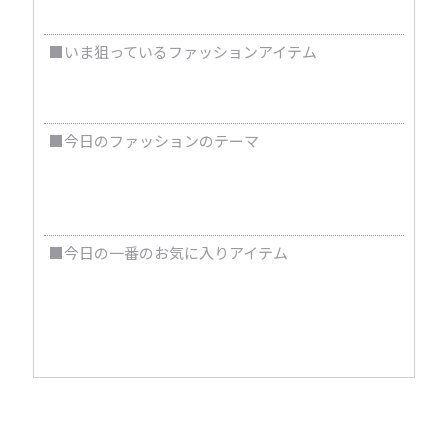
ヒーリングを聞きながら寝る
■いま狙っているファッションアイテム
Nikeのコラボスニーカー全般
■今日のファッションのテーマ
夏先取りメンズファッション～シンプルかつ外して
～
■今日の一番のお気に入りアイテム
大イーグル（goro's） 30の節目で大金をはたいてし
まったため（笑）