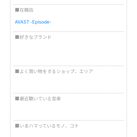
■在籍店
AVAST -Episode-
■好きなブランド
SAINT LAURENT、Supreme、スニーカーブランド
全般
■よく買い物をするショップ、エリア
表参道、青山、セレクトショップ
■最近聴いている音楽
K-POP、ヒーリング
■いまハマっているモノ、コト