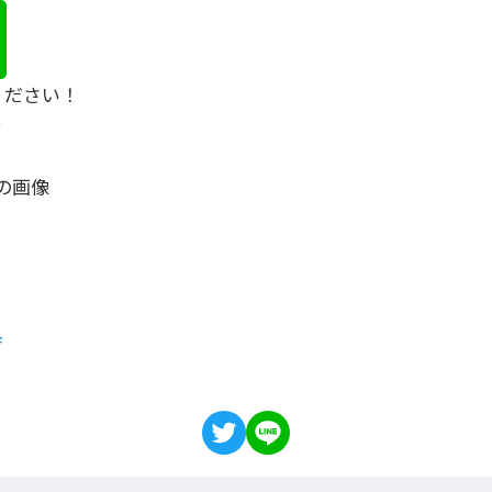
ください！
）
の画像
f