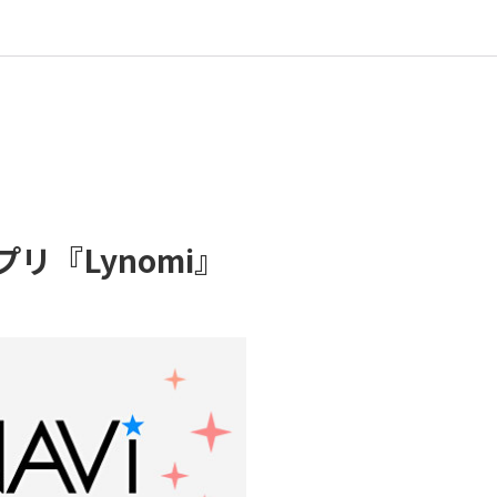
リ『Lynomi』