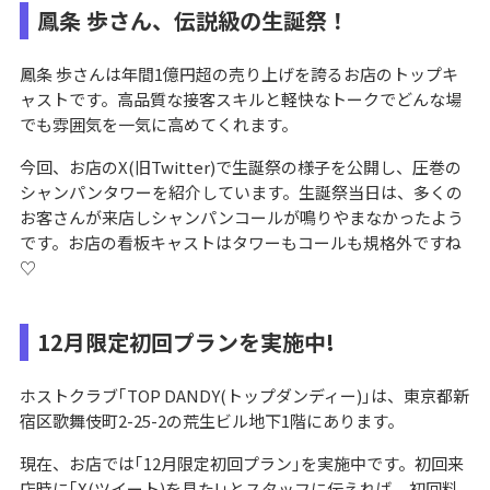
鳳条 歩さん、伝説級の生誕祭！
鳳条 歩さんは年間1億円超の売り上げを誇るお店のトップキ
ャストです。高品質な接客スキルと軽快なトークでどんな場
でも雰囲気を一気に高めてくれます。
今回、お店のX(旧Twitter)で生誕祭の様子を公開し、圧巻の
シャンパンタワーを紹介しています。生誕祭当日は、多くの
お客さんが来店しシャンパンコールが鳴りやまなかったよう
です。お店の看板キャストはタワーもコールも規格外ですね
♡
12月限定初回プランを実施中!
ホストクラブ｢TOP DANDY(トップダンディー)｣は、東京都新
宿区歌舞伎町2-25-2の荒生ビル地下1階にあります。
現在、お店では｢12月限定初回プラン｣を実施中です。初回来
店時に｢X(ツイート)を見た!｣とスタッフに伝えれば、初回料