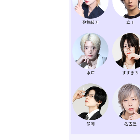
歌舞伎町
立川
水戸
すすきの
静岡
名古屋