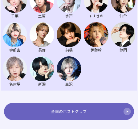
千葉
土浦
水戸
すすきの
仙台
宇都宮
長野
前橋
伊勢崎
静岡
名古屋
新潟
金沢
全国のホストクラブ