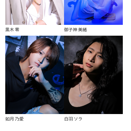
黒木 零
御子神 美緒
如月 乃愛
白羽 ソラ