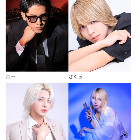
宇都宮
宇都宮
長野
長野
前橋
前橋
伊勢崎
伊勢崎
静岡
静岡
名古屋
名古屋
新潟
新潟
金沢
金沢
帝一
さくら