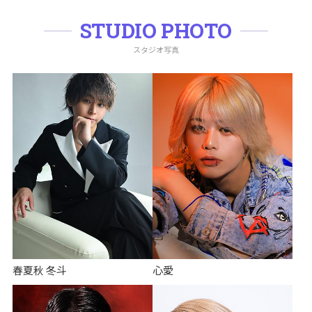
STUDIO PHOTO
スタジオ写真
西日本
西日本
東日本
東日本
歌舞伎町
歌舞伎町
立川
立川
大宮
大宮
熊谷
熊谷
神奈川
神奈川
千葉
千葉
土浦
土浦
水戸
水戸
すすきの
すすきの
仙台
仙台
春夏秋 冬斗
心愛