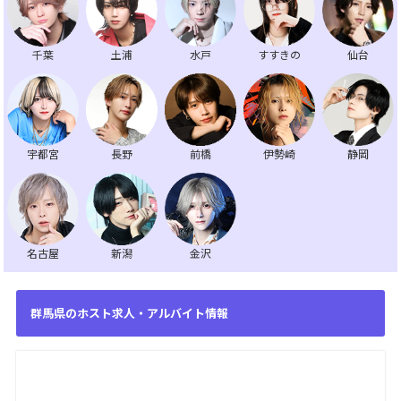
千葉
土浦
水戸
すすきの
仙台
宇都宮
長野
前橋
伊勢崎
静岡
名古屋
新潟
金沢
群馬県のホスト求人・アルバイト情報