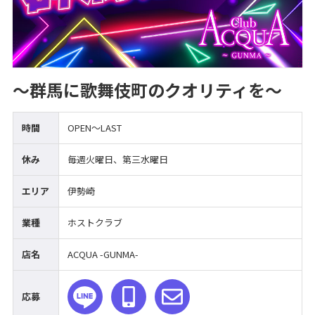
～群馬に歌舞伎町のクオリティを～
時間
OPEN～LAST
休み
毎週火曜日、第三水曜日
エリア
伊勢崎
業種
ホストクラブ
店名
ACQUA -GUNMA-
応募