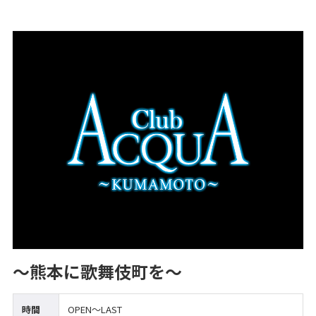
～熊本に歌舞伎町を～
時間
OPEN～LAST