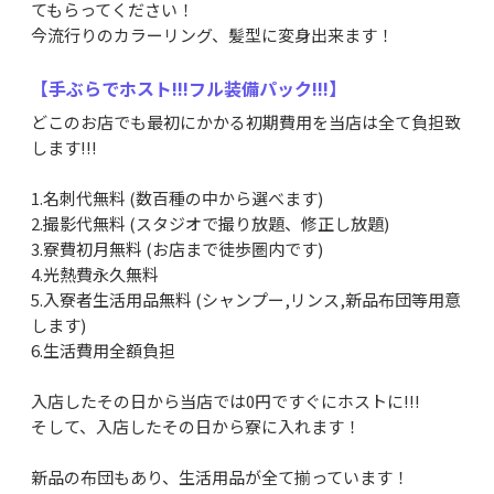
てもらってください！
今流行りのカラーリング、髪型に変身出来ます！
【手ぶらでホスト!!!フル装備パック!!!】
どこのお店でも最初にかかる初期費用を当店は全て負担致
します!!!
1.名刺代無料 (数百種の中から選べます)
2.撮影代無料 (スタジオで撮り放題、修正し放題)
3.寮費初月無料 (お店まで徒歩圏内です)
4.光熱費永久無料
5.入寮者生活用品無料 (シャンプー,リンス,新品布団等用意
します)
6.生活費用全額負担
入店したその日から当店では0円ですぐにホストに!!!
そして、入店したその日から寮に入れます！
新品の布団もあり、生活用品が全て揃っています！