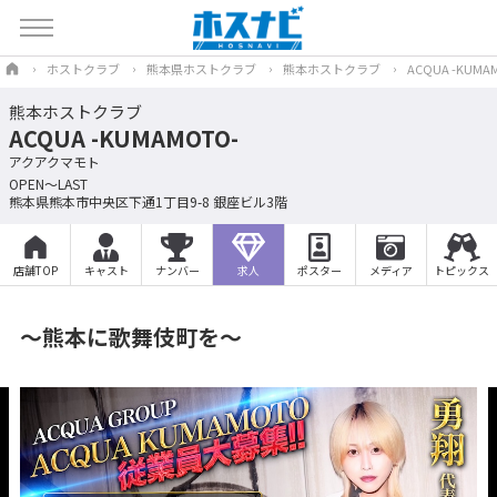
ホストクラブ
熊本県ホストクラブ
熊本ホストクラブ
ACQUA -KUMA
熊本ホストクラブ
ACQUA -KUMAMOTO-
アクアクマモト
OPEN～LAST
熊本県熊本市中央区下通1丁目9-8 銀座ビル3階
店舗TOP
キャスト
ナンバー
求人
ポスター
メディア
トピックス
～熊本に歌舞伎町を～