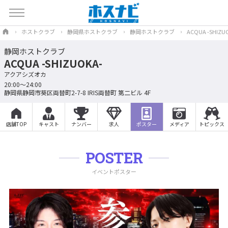
ホストクラブ
静岡県ホストクラブ
静岡ホストクラブ
ACQUA -SHIZU
静岡ホストクラブ
ACQUA -SHIZUOKA-
アクアシズオカ
20:00〜24:00
静岡県静岡市葵区両替町2-7-8 IRIS両替町 第二ビル 4F
店舗TOP
キャスト
ナンバー
求人
ポスター
メディア
トピックス
POSTER
イベントポスター