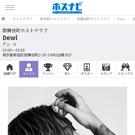
ホストクラブ
東京都ホストクラブ
歌舞伎町ホストクラブ
Dewl
歌舞伎町ホストクラブ
Dewl
デュ―ル
19:00～25:00
東京都新宿区歌舞伎町2-39-3 KMS会館 B1F
店舗TOP
キャスト
ナンバー
求人
ポスター
メディア
トピックス