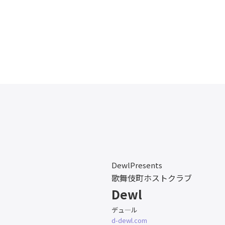
DewlPresents
歌舞伎町ホストクラブ
Dewl
デュ―ル
d-dewl.com