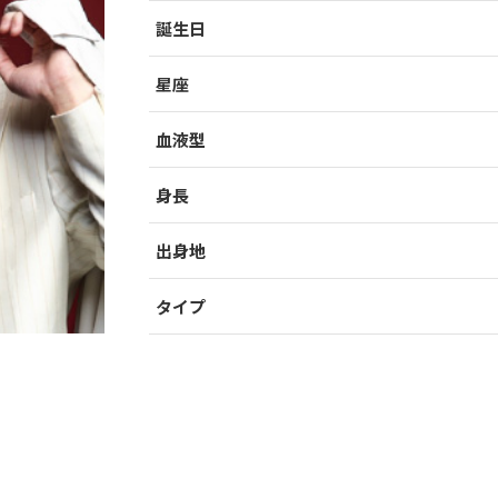
誕生日
星座
血液型
身長
出身地
タイプ