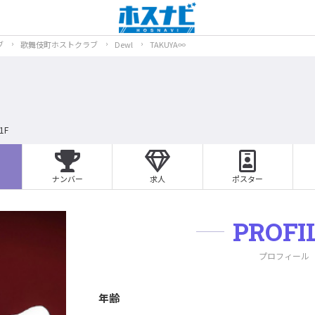
ブ
歌舞伎町ホストクラブ
Dewl
TAKUYA∞
1F
ナンバー
求人
ポスター
PROFI
プロフィール
年齢