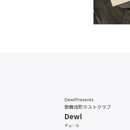
DewlPresents
歌舞伎町ホストクラブ
Dewl
デュ―ル