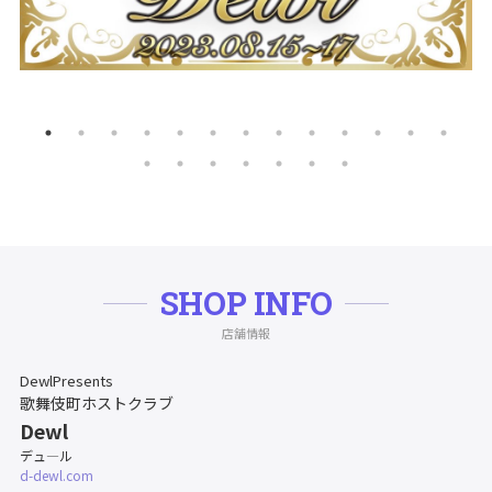
SHOP INFO
店舗情報
DewlPresents
歌舞伎町ホストクラブ
Dewl
デュ―ル
d-dewl.com