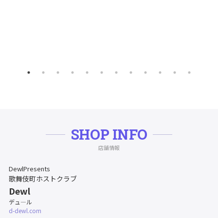
SHOP INFO
店舗情報
DewlPresents
歌舞伎町ホストクラブ
Dewl
デュ―ル
d-dewl.com