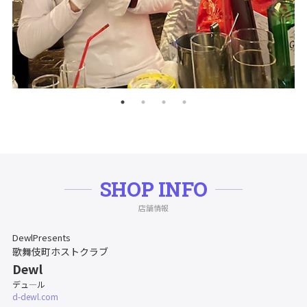
SHOP INFO
店舗情報
DewlPresents
歌舞伎町ホストクラブ
Dewl
デュ―ル
d-dewl.com