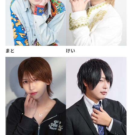
まと
けい