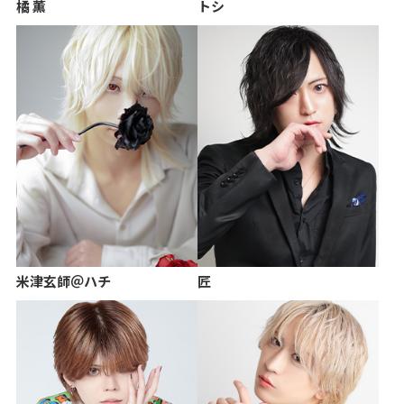
橘 薫
トシ
米津玄師＠ハチ
匠