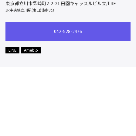
東京都立川市柴崎町2-2-21
田園キャッスルビル立川3F
JR中央線立川駅(南口)徒歩3分
042-528-2476
LINE
Ameblo