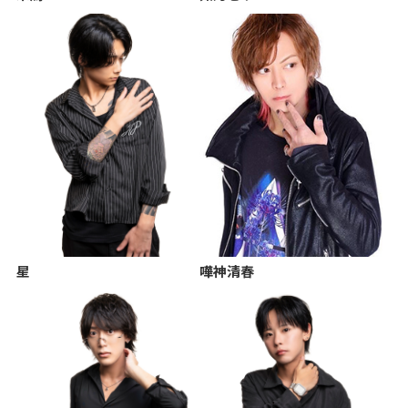
星
嘩神清春