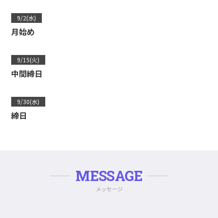
9/2(水)
月始め
9/15(火)
中間締日
9/30(水)
締日
MESSAGE
メッセージ