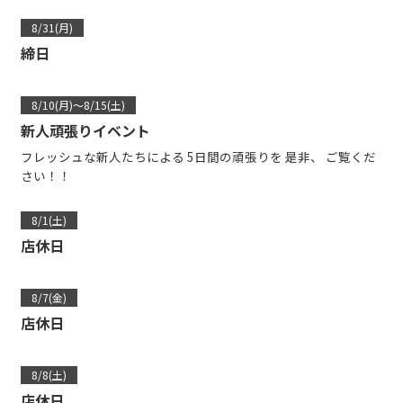
8/31(月)
締日
8/10(月)～8/15(土)
新人頑張りイベント
フレッシュな新人たちによる 5日間の頑張りを 是非、 ご覧くだ
さい！！
8/1(土)
店休日
8/7(金)
店休日
8/8(土)
店休日