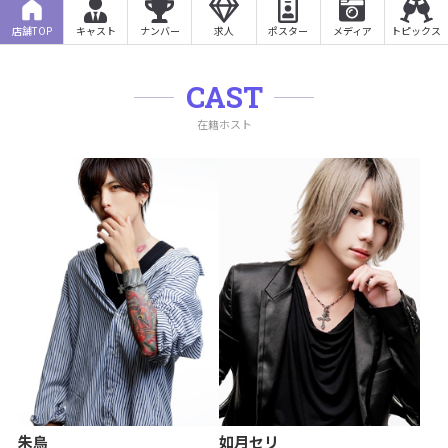
店舗TOP
キャスト
ナンバー
求人
ポスター
メディア
トピックス
CAST
在籍ホスト
朱鳥
如月セリ