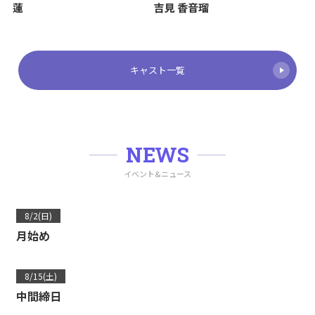
蓮
吉見 香音瑠
キャスト一覧
NEWS
イベント&ニュース
8/2(日)
月始め
8/15(土)
中間締日