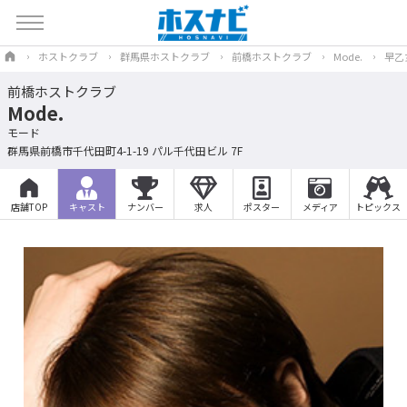
ホストクラブ
群馬県ホストクラブ
前橋ホストクラブ
Mode.
早乙
前橋ホストクラブ
Mode.
モード
群馬県前橋市千代田町4-1-19 パル千代田ビル 7F
店舗TOP
キャスト
ナンバー
求人
ポスター
メディア
トピックス