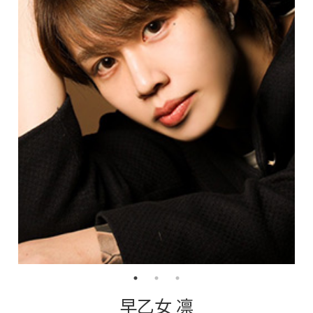
早乙女 凛